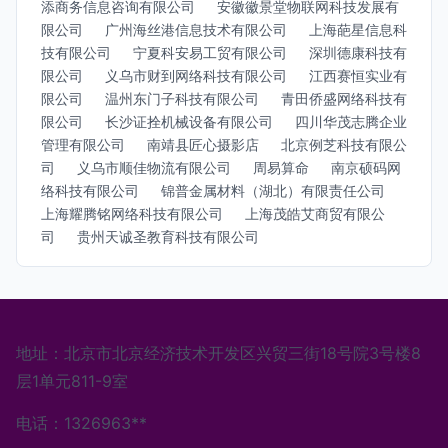
添商务信息咨询有限公司
安徽徽景堂物联网科技发展有
限公司
广州海丝港信息技术有限公司
上海葩星信息科
技有限公司
宁夏科安易工贸有限公司
深圳德康科技有
限公司
义乌市财到网络科技有限公司
江西赛恒实业有
限公司
温州东门子科技有限公司
青田侨盛网络科技有
限公司
长沙证拴机械设备有限公司
四川华茂志腾企业
管理有限公司
南靖县匠心摄影店
北京例芝科技有限公
司
义乌市顺佳物流有限公司
周易算命
南京硕码网
络科技有限公司
锦普金属材料（湖北）有限责任公司
上海耀腾铭网络科技有限公司
上海茂皓艾商贸有限公
司
贵州天诚圣教育科技有限公司
地址：北京市北京经济技术开发区兴贸三街18号院3号楼8
层1单元811-9室
电话：1326963**