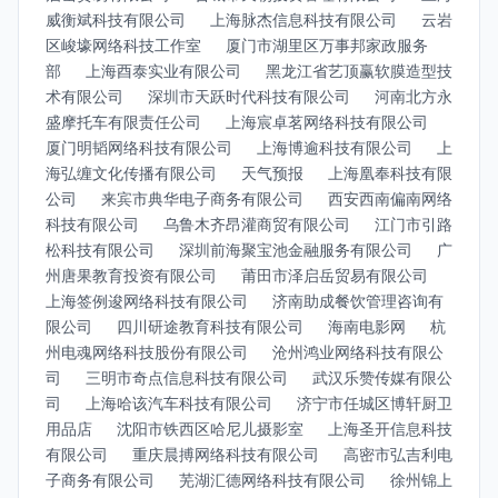
威衡斌科技有限公司
上海脉杰信息科技有限公司
云岩
区峻壕网络科技工作室
厦门市湖里区万事邦家政服务
部
上海酉泰实业有限公司
黑龙江省艺顶赢软膜造型技
术有限公司
深圳市天跃时代科技有限公司
河南北方永
盛摩托车有限责任公司
上海宸卓茗网络科技有限公司
厦门明韬网络科技有限公司
上海博逾科技有限公司
上
海弘缠文化传播有限公司
天气预报
上海凰奉科技有限
公司
来宾市典华电子商务有限公司
西安西南偏南网络
科技有限公司
乌鲁木齐昂灌商贸有限公司
江门市引路
松科技有限公司
深圳前海聚宝池金融服务有限公司
广
州唐果教育投资有限公司
莆田市泽启岳贸易有限公司
上海签例逡网络科技有限公司
济南助成餐饮管理咨询有
限公司
四川研途教育科技有限公司
海南电影网
杭
州电魂网络科技股份有限公司
沧州鸿业网络科技有限公
司
三明市奇点信息科技有限公司
武汉乐赞传媒有限公
司
上海哈该汽车科技有限公司
济宁市任城区博轩厨卫
用品店
沈阳市铁西区哈尼儿摄影室
上海圣开信息科技
有限公司
重庆晨搏网络科技有限公司
高密市弘吉利电
子商务有限公司
芜湖汇德网络科技有限公司
徐州锦上